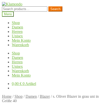
Zur
Zum
Navigation
Inhalt
Search
Search
springen
springen
for:
Menü
Shop
Damen
Herren
Unisex
Mein Konto
Warenkorb
Shop
Damen
Herren
Unisex
Warenkorb
Mein Konto
0,00
€
0 Artikel
Home
/
Shop
/
Damen
/
Blazer
/
s. Oliver Blazer in grau uni in
Größe 40