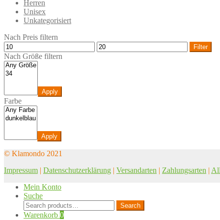
Herren
Unisex
Unkategorisiert
Nach Preis filtern
Filter
Nach Größe filtern
Apply
Farbe
Apply
© Klamondo 2021
Impressum
|
Datenschutzerklärung
|
Versandarten
|
Zahlungsarten
|
Al
Mein Konto
Suche
Search
Search
for:
Warenkorb
0