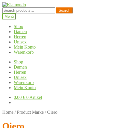
Zur
Zum
Navigation
Inhalt
Search
Search
springen
springen
for:
Menü
Shop
Damen
Herren
Unisex
Mein Konto
Warenkorb
Shop
Damen
Herren
Unisex
Warenkorb
Mein Konto
0,00
€
0 Artikel
Home
/
Product Marke
/
Qiero
Qiero