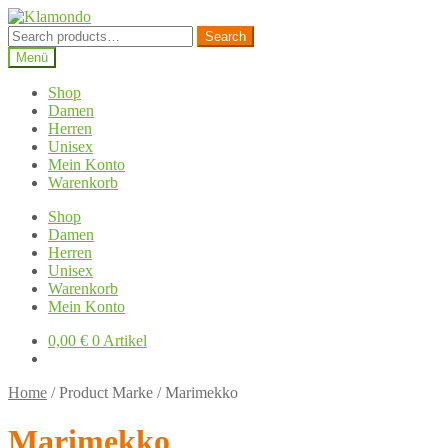
Zur
Zum
Navigation
Inhalt
Search
Search
springen
springen
for:
Menü
Shop
Damen
Herren
Unisex
Mein Konto
Warenkorb
Shop
Damen
Herren
Unisex
Warenkorb
Mein Konto
0,00
€
0 Artikel
Home
/
Product Marke
/
Marimekko
Marimekko