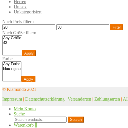
Herren
Unisex
Unkategorisiert
Nach Preis filtern
Filter
Nach Größe filtern
Apply
Farbe
Apply
© Klamondo 2021
Impressum
|
Datenschutzerklärung
|
Versandarten
|
Zahlungsarten
|
Al
Mein Konto
Suche
Search
Search
for:
Warenkorb
0