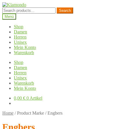
Zur
Zum
Navigation
Inhalt
Search
Search
springen
springen
for:
Menü
Shop
Damen
Herren
Unisex
Mein Konto
Warenkorb
Shop
Damen
Herren
Unisex
Warenkorb
Mein Konto
0,00
€
0 Artikel
Home
/
Product Marke
/
Engbers
Engbers