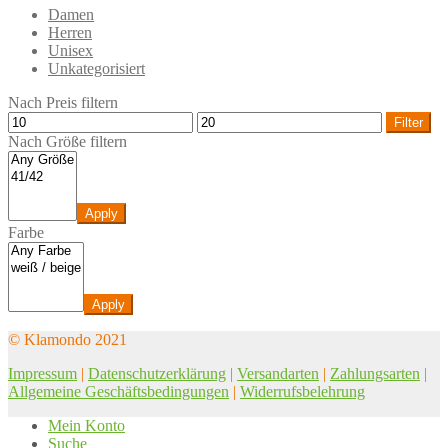
Damen
Herren
Unisex
Unkategorisiert
Nach Preis filtern
Filter
Nach Größe filtern
Apply
Farbe
Apply
© Klamondo 2021
Impressum
|
Datenschutzerklärung
|
Versandarten
|
Zahlungsarten
|
Allgemeine Geschäftsbedingungen
|
Widerrufsbelehrung
Mein Konto
Suche